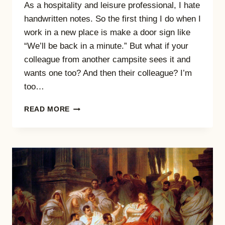
As a hospitality and leisure professional, I hate
handwritten notes. So the first thing I do when I
work in a new place is make a door sign like
“We’ll be back in a minute.” But what if your
colleague from another campsite sees it and
wants one too? And then their colleague? I’m
too…
NO
READ MORE
MORE
HANDWRITTEN
SIGNS:
A
STREAMLIT
TOOL
FOR
INSTANT
PDF
DOOR
SIGNS