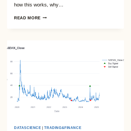
how this works, why…
CAESAR’S
READ MORE
LAST
BREATH
DATASCIENCE
|
TRADING&FINANCE