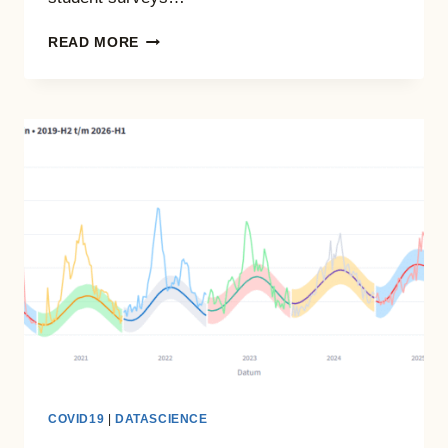
ANALYSIS
READ MORE
OF
STUDENT
SATISFACTION
AT
YEPYOGA
COVID19
|
DATASCIENCE