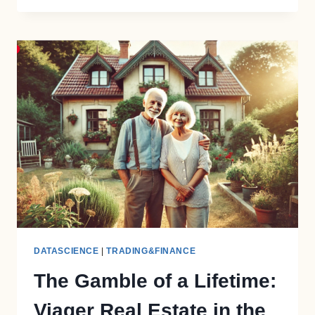
TUSSEN
STERFTECIJFERS,
RIOOLWATERMETINGEN
EN
VACCINATIES
DATASCIENCE
|
TRADING&FINANCE
The Gamble of a Lifetime:
Viager Real Estate in the