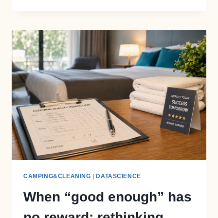
NEDERLAND
ZIT
ER
IN
DERTIEN
REGENMETERS?
CAMPING&CLEANING
|
DATASCIENCE
When “good enough” has
no reward: rethinking