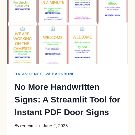
A
CHART,
AND
A
SURPRISE
DATASCIENCE
|
VA BACKBONE
No More Handwritten
Signs: A Streamlit Tool for
Instant PDF Door Signs
By
renesmit
June 2, 2025