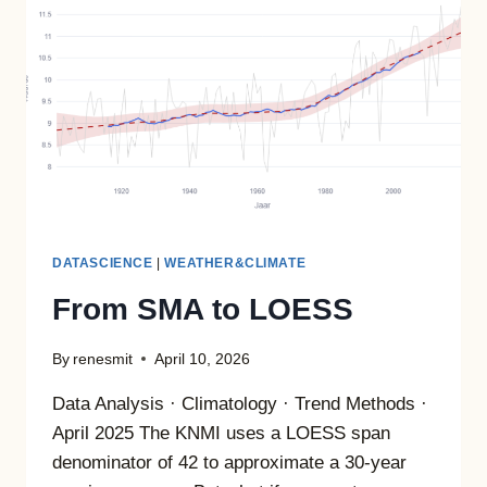
STERFTE
BEÏNVLOEDT
—
MECHANISMEN,
LAG-
EFFECTEN
EN
LIMIETEN
VAN
HET
BEWIJS
DATASCIENCE
|
WEATHER&CLIMATE
From SMA to LOESS
By
renesmit
April 10, 2026
Data Analysis · Climatology · Trend Methods ·
April 2025 The KNMI uses a LOESS span
denominator of 42 to approximate a 30-year