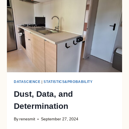
VIAGER
REAL
ESTATE
IN
THE
AGE
OF
AI
DATASCIENCE
|
STATISTICS&PROBABILITY
Dust, Data, and
Determination
By
renesmit
September 27, 2024