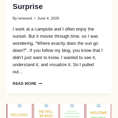
Surprise
By
renesmit
June 4, 2025
I work at a campsite and I often enjoy the
sunset. But it moves through time. so I was
wondering, “Where exactly does the sun go
down?”. If you follow my blog, you know that I
didn’t just want to know. I wanted to see it,
understand it, and visualize it. So I pulled
out…
WHERE
READ MORE
DOES
THE
SUN
SET?
A
MAP,