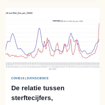
GUESSING:
INSIDE
THE
STEVE
BALLMER
NUMBER
GUESSING
GAME
COVID19
|
DATASCIENCE
De relatie tussen
sterftecijfers,