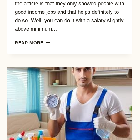
the article is that they only showed people with
good income jobs and that helps definitely to
do so. Well, you can do it with a salary slightly
above minimum…
HOW
READ MORE
TO
BE
ON
PART-
TIME
RETIREMENT
WITH
A
MINIMUM
WAGE JOB