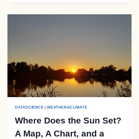
RIVM
DE
VERWACHTE
STERFTE
BEREKENT
DATASCIENCE
|
WEATHER&CLIMATE
Where Does the Sun Set?
A Map, A Chart, and a