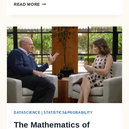
USING
READ MORE
VIX
TO
TRADE
THE
MARKET:
WHAT
WORKS
(AND
WHEN)
DATASCIENCE
|
STATISTICS&PROBABILITY
The Mathematics of