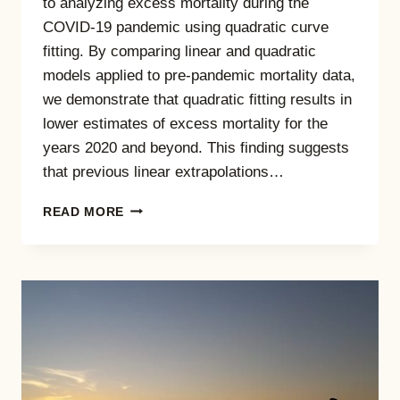
to analyzing excess mortality during the
COVID-19 pandemic using quadratic curve
fitting. By comparing linear and quadratic
models applied to pre-pandemic mortality data,
we demonstrate that quadratic fitting results in
lower estimates of excess mortality for the
years 2020 and beyond. This finding suggests
that previous linear extrapolations…
LOW
READ MORE
EXCESS
MORTALITY
OBSERVED
USING
QUADRATIC
FITTING
IN
MORTALITY
TREND
ANALYSIS